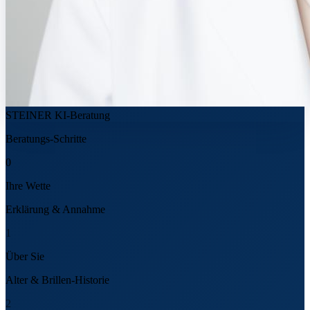
STEINER KI-Beratung
Beratungs-Schritte
0
Ihre Wette
Erklärung & Annahme
1
Über Sie
Alter & Brillen-Historie
2