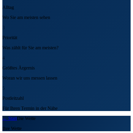
Alltag
Wo Sie am meisten sehen
3
Priorität
Was zählt für Sie am meisten?
4
Größtes Ärgernis
Woran wir uns messen lassen
5
Postleitzahl
Für Ihren Termin in der Nähe
←
Start
Die Wette
Ihre Wette