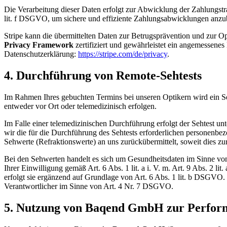
Die Verarbeitung dieser Daten erfolgt zur Abwicklung der Zahlungstra
lit. f DSGVO, um sichere und effiziente Zahlungsabwicklungen anzub
Stripe kann die übermittelten Daten zur Betrugsprävention und zur O
Privacy Framework
zertifiziert und gewährleistet ein angemessene
Datenschutzerklärung:
https://stripe.com/de/privacy
.
4. Durchführung von Remote-Sehtests
Im Rahmen Ihres gebuchten Termins bei unseren Optikern wird ein Se
entweder vor Ort oder telemedizinisch erfolgen.
Im Falle einer telemedizinischen Durchführung erfolgt der Sehtest u
wir die für die Durchführung des Sehtests erforderlichen personen
Sehwerte (Refraktionswerte) an uns zurückübermittelt, soweit dies zur 
Bei den Sehwerten handelt es sich um Gesundheitsdaten im Sinne v
Ihrer Einwilligung gemäß Art. 6 Abs. 1 lit. a i. V. m. Art. 9 Abs. 2 
erfolgt sie ergänzend auf Grundlage von Art. 6 Abs. 1 lit. b DSGVO.
Verantwortlicher im Sinne von Art. 4 Nr. 7 DSGVO.
5. Nutzung von Baqend GmbH zur Perfor