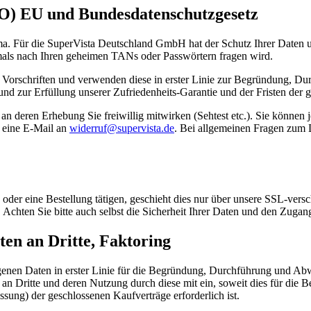
O) EU und Bundesdatenschutzgesetz
ma. Für die SuperVista Deutschland GmbH hat der Schutz Ihrer Daten un
mals nach Ihren geheimen TANs oder Passwörtern fragen wird.
n Vorschriften und verwenden diese in erster Linie zur Begründung, D
 und zur Erfüllung unserer Zufriedenheits-Garantie und der Fristen der 
 an deren Erhebung Sie freiwillig mitwirken (Sehtest etc.). Sie können
h eine E-Mail an
widerruf@supervista.de
. Bei allgemeinen Fragen zum
 oder eine Bestellung tätigen, geschieht dies nur über unsere SSL-versc
n. Achten Sie bitte auch selbst die Sicherheit Ihrer Daten und den Zuga
en an Dritte, Faktoring
genen Daten in erster Linie für die Begründung, Durchführung und Abwi
n an Dritte und deren Nutzung durch diese mit ein, soweit dies für di
sung) der geschlossenen Kaufverträge erforderlich ist.