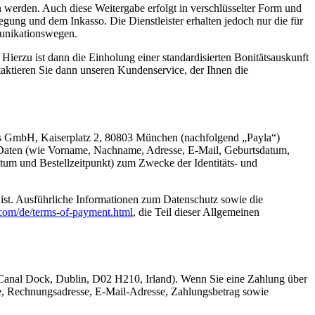
werden. Auch diese Weitergabe erfolgt in verschlüsselter Form und
gung und dem Inkasso. Die Dienstleister erhalten jedoch nur die für
munikationswegen.
ierzu ist dann die Einholung einer standardisierten Bonitätsauskunft
aktieren Sie dann unseren Kundenservice, der Ihnen die
es GmbH, Kaiserplatz 2, 80803 München (nachfolgend „Payla“)
 Daten (wie Vorname, Nachname, Adresse, E-Mail, Geburtsdatum,
tum und Bestellzeitpunkt) zum Zwecke der Identitäts- und
 ist. Ausführliche Informationen zum Datenschutz sowie die
l.com/de/terms-of-payment.html
, die Teil dieser Allgemeinen
Canal Dock, Dublin, D02 H210, Irland). Wenn Sie eine Zahlung über
ame, Rechnungsadresse, E-Mail-Adresse, Zahlungsbetrag sowie