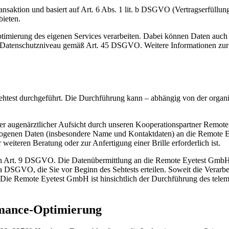
nsaktion und basiert auf Art. 6 Abs. 1 lit. b DSGVO (Vertragserfüllung
ieten.
ptimierung des eigenen Services verarbeiten. Dabei können Daten auch
s Datenschutzniveau gemäß Art. 45 DSGVO. Weitere Informationen zur D
htest durchgeführt. Die Durchführung kann – abhängig von der organis
nter augenärztlicher Aufsicht durch unseren Kooperationspartner Remot
bezogenen Daten (insbesondere Name und Kontaktdaten) an die Remote E
weiteren Beratung oder zur Anfertigung einer Brille erforderlich ist.
on Art. 9 DSGVO. Die Datenübermittlung an die Remote Eyetest GmbH 
lit. a DSGVO, die Sie vor Beginn des Sehtests erteilen. Soweit die Vera
 Die Remote Eyetest GmbH ist hinsichtlich der Durchführung des teleme
mance-Optimierung