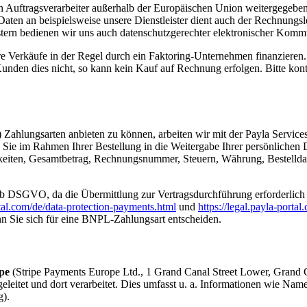
Auftragsverarbeiter außerhalb der Europäischen Union weitergegeben 
ten an beispielsweise unsere Dienstleister dient auch der Rechnungsle
stern bedienen wir uns auch datenschutzgerechter elektronischer Kom
 Verkäufe in der Regel durch ein Faktoring-Unternehmen finanzieren. H
nden dies nicht, so kann kein Kauf auf Rechnung erfolgen. Bitte kont
hlungsarten anbieten zu können, arbeiten wir mit der Payla Servic
Sie im Rahmen Ihrer Bestellung in die Weitergabe Ihrer persönlichen
igkeiten, Gesamtbetrag, Rechnungsnummer, Steuern, Währung, Bestellda
it. b DSGVO, da die Übermittlung zur Vertragsdurchführung erforderlich
rtal.com/de/data-protection-payments.html
und
https://legal.payla-porta
Sie sich für eine BNPL-Zahlungsart entscheiden.
ipe
(Stripe Payments Europe Ltd., 1 Grand Canal Street Lower, Grand 
geleitet und dort verarbeitet. Dies umfasst u. a. Informationen wie N
g).