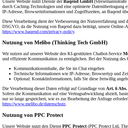
Unsere Website nutzt Dienste der
Baqend GmbH
(Stresemannstraße 
durch Caching-Technologien und eine optimierte Datenübertragung ein
IP-Adresse, Browserinformationen und Zugriffszeiten, an Baqend über
Diese Verarbeitung dient der Verbesserung der Nutzererfahrung und de
DSGVO, da die Nutzung von Baqend dazu beiträgt, unsere Online-Ange
https://www.baqend.com/privacy-policy
.
Nutzung von Melibo (Thinking Tech GmbH)
Wir nutzen auf unserer Website den KI-gestützten Chatbot-Service
Me
und effiziente Kommunikation zu ermöglichen. Bei der Nutzung des 
Kommunikationsinhalte, die Sie im Chat eingeben
Technische Informationen wie IP-Adresse, Browsertyp und Zei
Optional: Kontaktinformationen, falls Sie diese freiwillig ange
Die Verarbeitung dieser Daten erfolgt auf Grundlage von
Art. 6 Abs.
Sofern die Kommunikation auf eine Vertragsabwicklung abzielt, basie
nur so lange gespeichert, wie es zur Bearbeitung der Anfrage erford
https://www.melibo.de/datenschutz
.
Nutzung von PPC Protect
Unsere Website nutzt den Dienst
PPC Protect
(PPC Protect Ltd, The