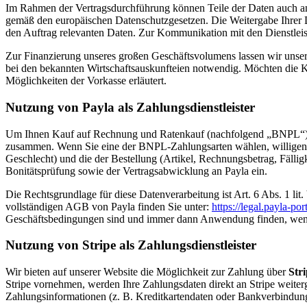
Im Rahmen der Vertragsdurchführung können Teile der Daten auch an 
gemäß den europäischen Datenschutzgesetzen. Die Weitergabe Ihrer Da
den Auftrag relevanten Daten. Zur Kommunikation mit den Dienstlei
Zur Finanzierung unseres großen Geschäftsvolumens lassen wir unsere
bei den bekannten Wirtschaftsauskunfteien notwendig. Möchten die Ku
Möglichkeiten der Vorkasse erläutert.
Nutzung von Payla als Zahlungsdienstleister
Um Ihnen Kauf auf Rechnung und Ratenkauf (nachfolgend „BNPL“) Za
zusammen. Wenn Sie eine der BNPL-Zahlungsarten wählen, willigen 
Geschlecht) und die der Bestellung (Artikel, Rechnungsbetrag, Fäll
Bonitätsprüfung sowie der Vertragsabwicklung an Payla ein.
Die Rechtsgrundlage für diese Datenverarbeitung ist Art. 6 Abs. 1 l
vollständigen AGB von Payla finden Sie unter:
https://legal.payla-po
Geschäftsbedingungen sind und immer dann Anwendung finden, wenn 
Nutzung von Stripe als Zahlungsdienstleister
Wir bieten auf unserer Website die Möglichkeit zur Zahlung über
Str
Stripe vornehmen, werden Ihre Zahlungsdaten direkt an Stripe weiter
Zahlungsinformationen (z. B. Kreditkartendaten oder Bankverbindun