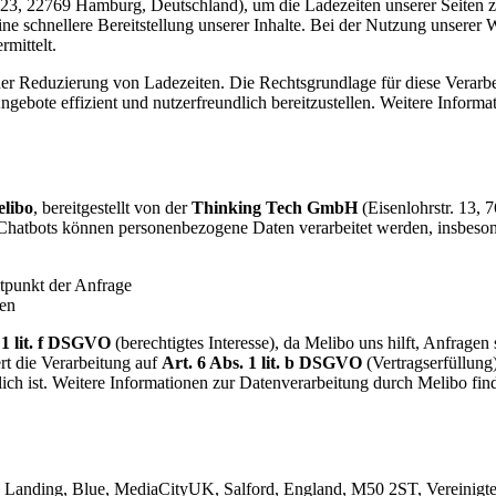
23, 22769 Hamburg, Deutschland), um die Ladezeiten unserer Seiten z
e schnellere Bereitstellung unserer Inhalte. Bei der Nutzung unserer
mittelt.
r Reduzierung von Ladezeiten. Die Rechtsgrundlage für diese Verarbeitun
bote effizient und nutzerfreundlich bereitzustellen. Weitere Inform
libo
, bereitgestellt von der
Thinking Tech GmbH
(Eisenlohrstr. 13, 
Chatbots können personenbezogene Daten verarbeitet werden, insbeson
tpunkt der Anfrage
ben
 1 lit. f DSGVO
(berechtigtes Interesse), da Melibo uns hilft, Anfrage
rt die Verarbeitung auf
Art. 6 Abs. 1 lit. b DSGVO
(Vertragserfüllung
erlich ist. Weitere Informationen zur Datenverarbeitung durch Melibo 
 Landing, Blue, MediaCityUK, Salford, England, M50 2ST, Vereinigtes