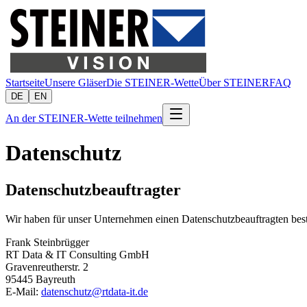
Startseite
Unsere Gläser
Die STEINER-Wette
Über STEINER
FAQ
DE
EN
An der STEINER-Wette teilnehmen
Datenschutz
Datenschutzbeauftragter
Wir haben für unser Unternehmen einen Datenschutzbeauftragten beste
Frank Steinbrügger
RT Data & IT Consulting GmbH
Gravenreutherstr. 2
95445 Bayreuth
E-Mail:
datenschutz@rtdata-it.de