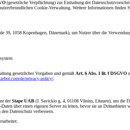
GVO
(gesetzliche Verpflichtung) zur Einhaltung der Datenschutzvorschr
d nutzerfreundlichen Cookie-Verwaltung. Weitere Informationen finden S
e 39, 1058 Kopenhagen, Dänemark), um Nutzer über die Verwendung v
ssystem
altung gesetzlicher Vorgaben und gemäß
Art. 6 Abs. 1 lit. f DSGVO
z
iebot.com/de/privacy-policy/
.
nst der
Stape UAB
(J. Savickio g. 4, 01108 Vilnius, Litauen), um di
-Daten über einen eigenen Server zu leiten, bevor sie an Drittanbiet
n den Datenschutz verbessern.
arbeitet: